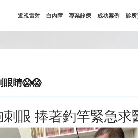
近視雷射
白內障
專業診療
成功案例
診所
眼睛😱😱
刺眼 捧著釣竿緊急求