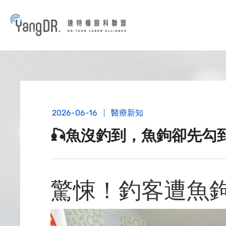
到主要內容
2026-06-16
醫療新知
🎣魚沒釣到，魚鉤卻先勾到
驚悚！釣客遭魚鉤