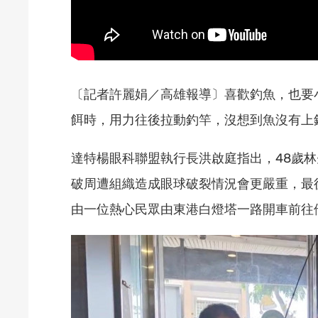
〔記者許麗娟／高雄報導〕喜歡釣魚，也要
餌時，用力往後拉動釣竿，沒想到魚沒有上
達特楊眼科聯盟執行長洪啟庭指出，48歲
破周遭組織造成眼球破裂情況會更嚴重，最
由一位熱心民眾由東港白燈塔一路開車前往