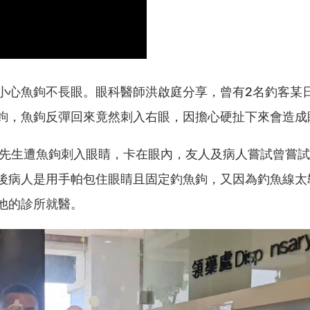
小心魚鉤不長眼。眼科醫師洪啟庭分享，曾有2名釣客某
鉤，魚鉤反彈回來竟然刺入右眼，因擔心硬扯下來會造成
林先生遭魚鉤刺入眼睛，卡在眼內，友人及病人嘗試曾嘗
後病人是用手帕包住眼睛且固定釣魚鉤，又因為釣魚線太
他的診所就醫。