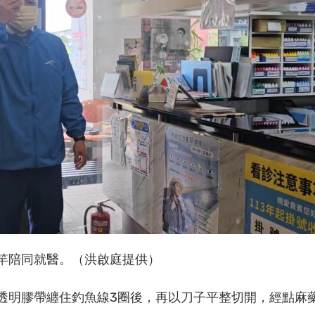
竿陪同就醫。（洪啟庭提供）
透明膠帶纏住釣魚線3圈後，再以刀子平整切開，經點麻