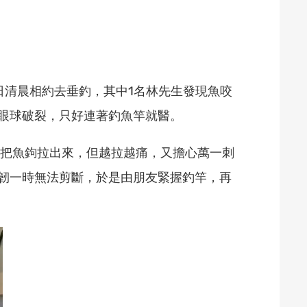
日清晨相約去垂釣，其中1名林先生發現魚咬
眼球破裂，只好連著釣魚竿就醫。
試把魚鉤拉出來，但越拉越痛，又擔心萬一刺
韌一時無法剪斷，於是由朋友緊握釣竿，再