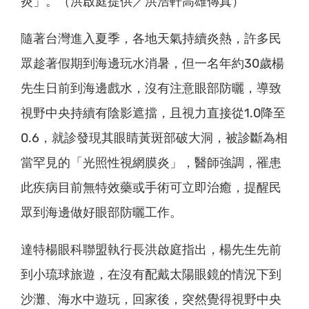
炎」。（洪啟庭提供／洪浩軒高雄傳真）
隨著台灣進入夏季，各地天氣持續炎熱，許多民
眾趁著假期到海邊玩水消暑，但一名年約30歲楊
先生日前到海邊戲水，沒有注意眼部防曬，導致
視野中央持續有陰影遮擋，且視力直接從1.0降至
0.6，就診發現其眼睛黃斑部破大洞，被診斷為相
當罕見的「光照性視網膜炎」，醫師強調，罹患
此疾病目前無特效藥或手術可立即治癒，提醒民
眾到海邊做好眼部防曬工作。
達特楊眼科聯盟執行長洪啟庭指出，楊先生先前
到小琉球旅遊，在沒有配戴太陽眼鏡的情況下到
沙灘、海水中遊玩，回家後，突然覺得視野中央