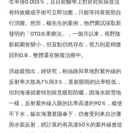
生率僅0.003％，且目前醫學上對於此疾病並沒
有特效藥或手術可立即治癒，只能等待黃斑部自
行消腫。然而，楊先生的案例，他們嘗試採取新
發明的「OTO水果療法」，一個月以來，視野陰
影範圍有變小，但盲點仍然存在，視力則是稍微
回到0.8，整體還在恢復治療中。
洪啟庭指出，經研究，柏油路與草地對紫外線的
反射率大致為7％與3％，直射眼睛的比率較低，
但到海邊就要特別留意眼部防曬，因海水跟雪地
一樣，反射紫外線入眼的比率高達約90％，縱使
不下水，躲在海灘遮陽傘下，仍會受到來自沙灘
與水面反射，經計算約有高達50％的紫外線會從