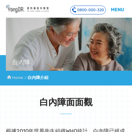
MENU
0800-000-320
到主要內容
白內障
Home
白內障介紹
白內障面面觀
根據2010年世界衛生組織WHO統計，白內障已經成