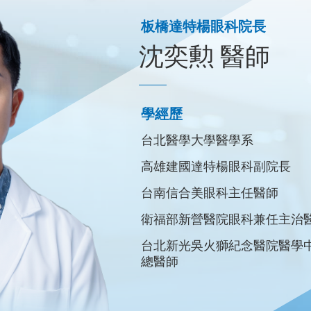
許秩綱 醫師
板橋達特楊眼科院長
沈奕勲 醫師
學經歷
國防醫學院醫學系醫學士
學經歷
中華民國眼科專科醫師
台北醫學大學醫學系
中華民國外科專科醫師
高雄建國達特楊眼科副院長
中華民國視網膜醫學會會員
台南信合美眼科主任醫師
台灣眼整型美容重建手術醫學
衛福部新營醫院眼科兼任主治
台東馬階醫院主治醫師
台北新光吳火獅紀念醫院醫學
三總眼科主治醫師
總醫師
三總松山分院眼科主任