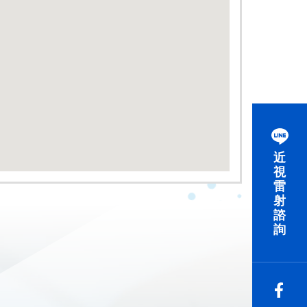
近
視
雷
射
諮
詢