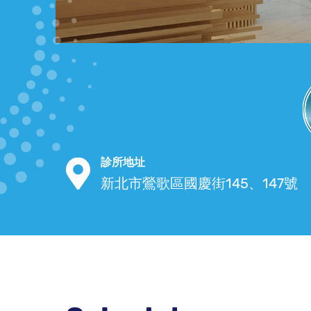
診所地址
新北市鶯歌區國慶街145、147號