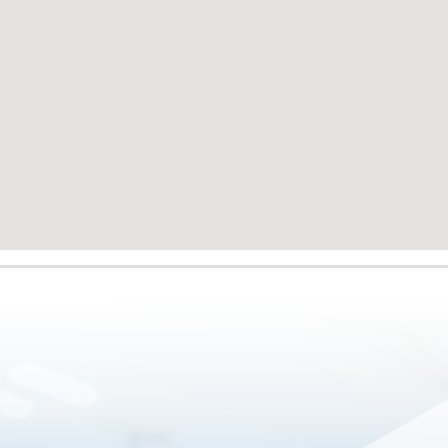
鶯歌達特楊眼科副院長