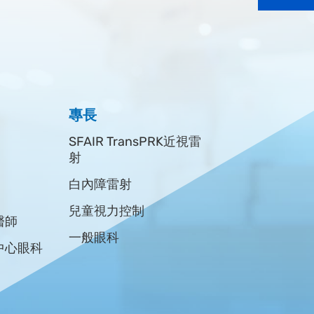
專長
學童視力保健
專長
弱視、斜視診斷與治療
SFAIR TransPRK近視雷
視網膜疾病診斷斷與治
射
療
白內障雷射
白內障治療
會會員
兒童視力控制
醫師
青光眼診斷與治療
一般眼科
中心眼科
眼皮鬆弛及眼皮下垂
眼瞼內翻及睫毛倒插
溢淚及鼻淚管阻塞治療