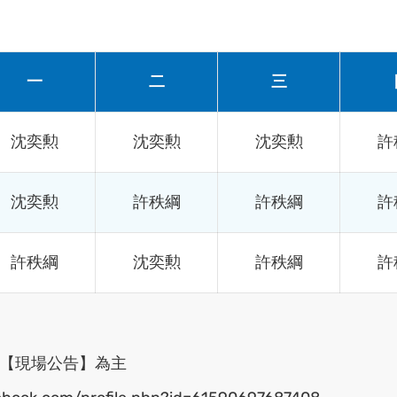
一
二
三
沈奕勲
沈奕勲
沈奕勲
許
沈奕勲
許秩綱
許秩綱
許
許秩綱
沈奕勲
許秩綱
許
或【現場公告】為主