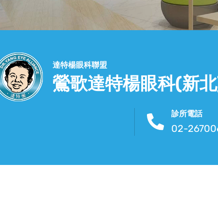
達特楊眼科聯盟
鶯歌達特楊眼科(新北
診所電話
02-26700