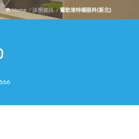
Home
診所資訊
鶯歌達特楊眼科(新北)
)
666