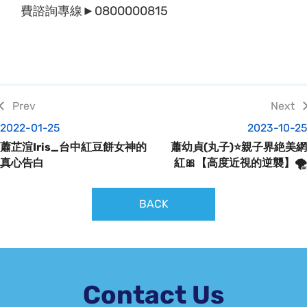
費諮詢專線►0800000815
2022-01-25
2023-10-25
蕭芷渲Iris_台中紅豆餅女神的
蕭幼貞(丸子)⭐親子界絶美網
真心告白
紅🎀【高度近視的逆襲】🌪
BACK
Contact Us