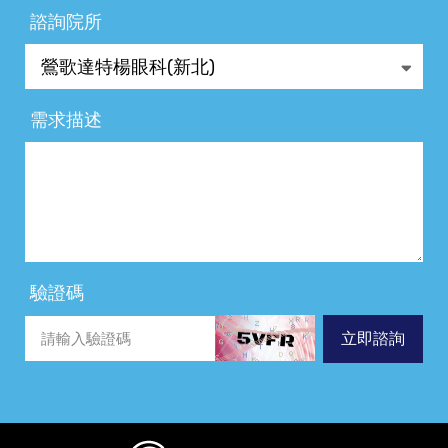
諮詢院所
需求描述
驗證碼
立即諮詢